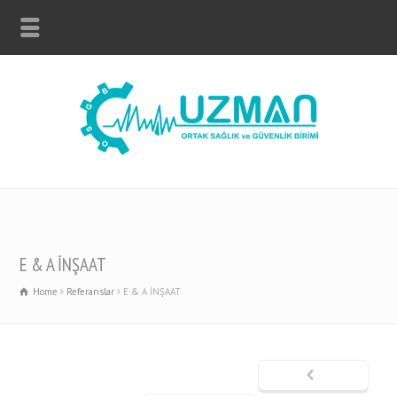
E & A İNŞAAT
Home
Referanslar
E & A İNŞAAT