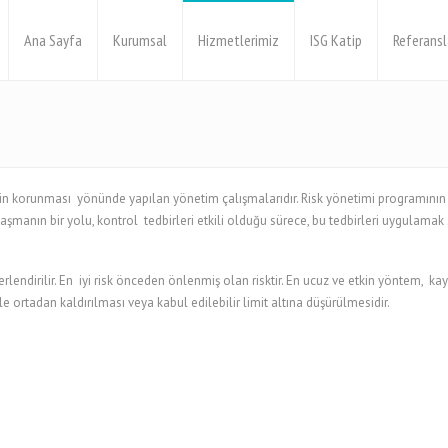
Ana Sayfa
Kurumsal
Hizmetlerimiz
ISG Katip
Referansl
stijinin korunması yönünde yapılan yönetim çalışmalarıdır. Risk yönetimi programını
şmanın bir yolu, kontrol tedbirleri etkili olduğu sürece, bu tedbirleri uygulamak 
lendirilir. En iyi risk önceden önlenmiş olan risktir. En ucuz ve etkin yöntem, kay
e ortadan kaldırılması veya kabul edilebilir limit altına düşürülmesidir.