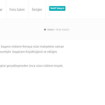
ar
Foto Galeri
İletişim
Home
Risk Analizi
n başarısı risklerin firmaya olan maliyetinin zaman
suretiyle kayıpların büyüklüğünü ve sıklığını
ıplar gerçekleşmeden önce olası risklerin tespiti,