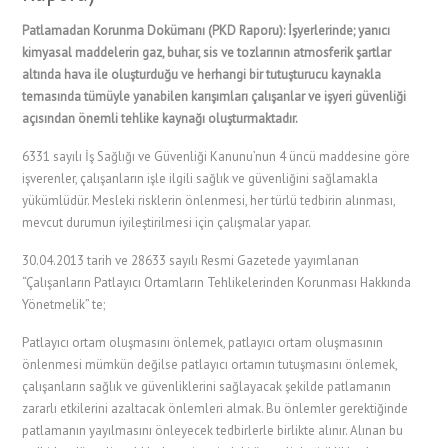
Patlamadan Korunma Dokümanı (PKD Raporu): İşyerlerinde; yanıcı
kimyasal maddelerin gaz, buhar, sis ve tozlarının atmosferik şartlar
altında hava ile oluşturduğu ve herhangi bir tutuşturucu kaynakla
temasında tümüyle yanabilen karışımları çalışanlar ve işyeri güvenliği
açısından önemli tehlike kaynağı oluşturmaktadır.
6331 sayılı İş Sağlığı ve Güvenliği Kanunu’nun 4 üncü maddesine göre
işverenler, çalışanların işle ilgili sağlık ve güvenliğini sağlamakla
yükümlüdür. Mesleki risklerin önlenmesi, her türlü tedbirin alınması,
mevcut durumun iyileştirilmesi için çalışmalar yapar.
30.04.2013 tarih ve 28633 sayılı Resmi Gazetede yayımlanan
“Çalışanların Patlayıcı Ortamların Tehlikelerinden Korunması Hakkında
Yönetmelik” te;
Patlayıcı ortam oluşmasını önlemek, patlayıcı ortam oluşmasının
önlenmesi mümkün değilse patlayıcı ortamın tutuşmasını önlemek,
çalışanların sağlık ve güvenliklerini sağlayacak şekilde patlamanın
zararlı etkilerini azaltacak önlemleri almak. Bu önlemler gerektiğinde
patlamanın yayılmasını önleyecek tedbirlerle birlikte alınır. Alınan bu