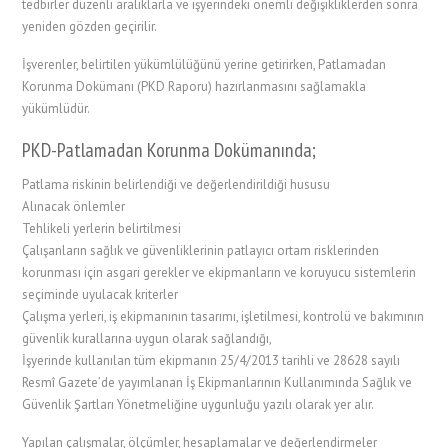
tedbirler düzenli aralıklarla ve işyerindeki önemli değişikliklerden sonra
yeniden gözden geçirilir.
İşverenler, belirtilen yükümlülüğünü yerine getirirken, Patlamadan
Korunma Dokümanı (PKD Raporu) hazırlanmasını sağlamakla
yükümlüdür.
PKD-Patlamadan Korunma Dokümanında;
Patlama riskinin belirlendiği ve değerlendirildiği hususu
Alınacak önlemler
Tehlikeli yerlerin belirtilmesi
Çalışanların sağlık ve güvenliklerinin patlayıcı ortam risklerinden
korunması için asgari gerekler ve ekipmanların ve koruyucu sistemlerin
seçiminde uyulacak kriterler
Çalışma yerleri, iş ekipmanının tasarımı, işletilmesi, kontrolü ve bakımının
güvenlik kurallarına uygun olarak sağlandığı,
İşyerinde kullanılan tüm ekipmanın 25/4/2013 tarihli ve 28628 sayılı
Resmî Gazete’de yayımlanan İş Ekipmanlarının Kullanımında Sağlık ve
Güvenlik Şartları Yönetmeliğine uygunluğu yazılı olarak yer alır.
Yapılan çalışmalar, ölçümler, hesaplamalar ve değerlendirmeler