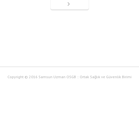
Copyright © 2016 Samsun Uzman OSGB :: Ortak Sağlık ve Güvenlik Birimi