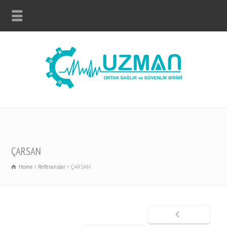
ÇARSAN
Home
Referanslar
ÇARSAN